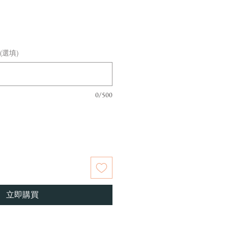
nt (選填)
0/500
立即購買